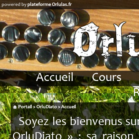
powered by
plateforme Orlulas.fr
Accueil
Cours
Biographie
Accordéon
Revue de presse
Analyse
Portail
>
OrluDiato
>
Accueil
Conditions
Soyez les bienvenus sur
Stages
D
OrluDiato » : sa raison