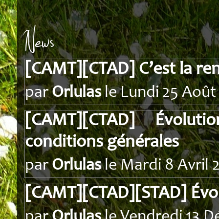
News
[CAMT][CTAD] C’est la ren
par
Orlulas
le Lundi 25 Août
[CAMT][CTAD] Évolut
conditions générales
par
Orlulas
le Mardi 8 Avril 
[CAMT][CTAD][STAD] Évolu
par
Orlulas
le Vendredi 13 D