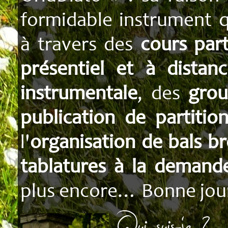
Tablatures
formidable instrument qu
Transcription
à travers des
cours part
présentiel et à distan
instrumentale
, des
grou
publication de partitio
l'
organisation de bals b
tablatures à la demand
plus encore… Bonne journ
Qui suis-je ?