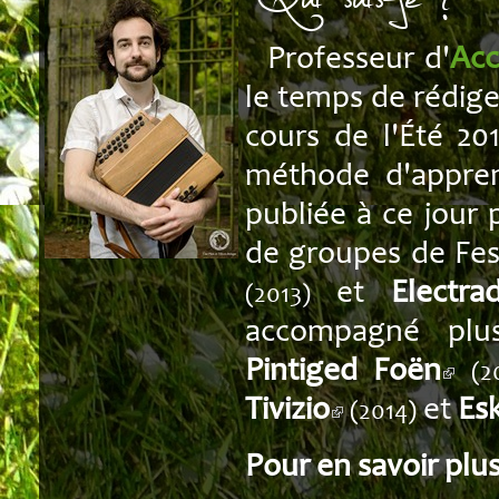
Professeur d'
Acc
le temps de rédig
cours de l'Été 20
méthode d'apprent
publiée à ce jour p
de groupes de Fe
et
Electra
(2013)
accompagné plu
Pintiged Foën
(2
Tivizio
et
Esk
(2014)
Pour en savoir pl