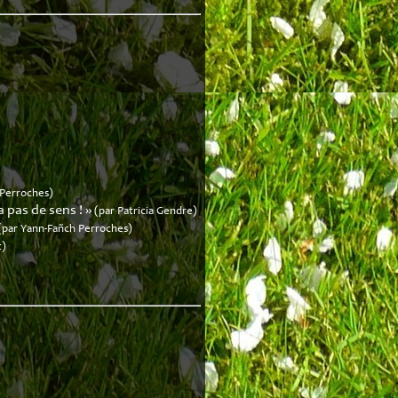
 Perroches)
 pas de sens ! »
(par Patricia Gendre)
(par Yann-Fañch Perroches)
t)