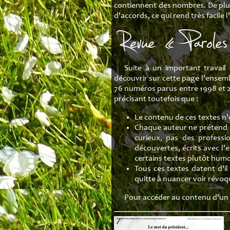
contiennent des nombres. De plus, 
d'accords, ce qui rend très faci
Revue « Paroles
Suite à un important travail 
découvrir sur cette page l'ensemb
76 numéros parus entre 1998 et 20
précisant toutefois que :
Le contenu de ces textes n'
Chaque auteur ne prétend pa
curieux, pas des professi
découvertes, écrits avec l
certains textes plutôt humo
Tous ces textes datent d'il
quitte à nuancer voir révoq
Pour accéder au contenu d'un n