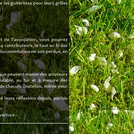
 les guitaristes pour leurs grilles
 !
t de l'association, vous pourrez
 contributeurs, le tout au fil des
e documentation ne soit perdue, en
es que peuvent mener des amateurs
réalable, au fur et à mesure des
é de chacun. Toutefois, même pour
é leurs réflexions depuis, parfois
verture :