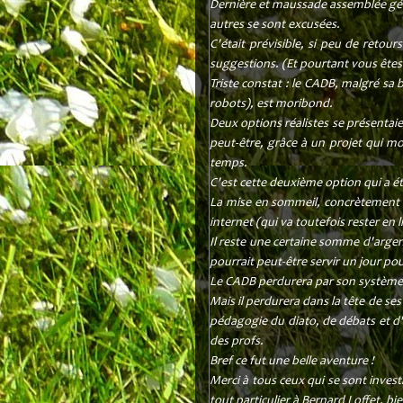
Dernière et maussade assemblée gén
autres se sont excusées.
C'était prévisible, si peu de retou
suggestions. (Et pourtant vous êtes d
Triste constat : le CADB, malgré sa 
robots), est moribond.
Deux options réalistes se présentaie
peut-être, grâce à un projet qui mo
temps.
C'est cette deuxième option qui a é
La mise en sommeil, concrètement ce
internet (qui va toutefois rester en 
Il reste une certaine somme d'argen
pourrait peut-être servir un jour p
Le CADB perdurera par son système d
Mais il perdurera dans la tête de se
pédagogie du diato, de débats et d'
des profs.
Bref ce fut une belle aventure !
Merci à tous ceux qui se sont invest
tout particulier à Bernard Loffet, bie