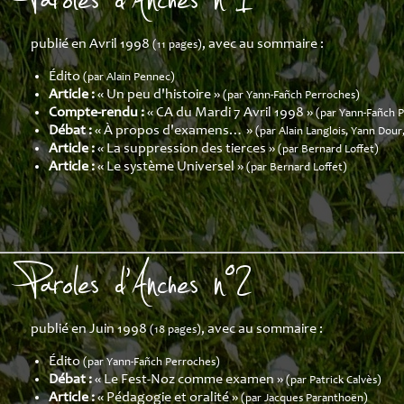
publié en Avril 1998
, avec au sommaire :
(11 pages)
Édito
(par Alain Pennec)
Article :
« Un peu d'histoire »
(par Yann-Fañch Perroches)
Compte-rendu :
« CA du Mardi 7 Avril 1998 »
(par Yann-Fañch 
Débat :
« À propos d'examens… »
(par Alain Langlois, Yann Dour
Article :
« La suppression des tierces »
(par Bernard Loffet)
Article :
« Le système Universel »
(par Bernard Loffet)
Paroles d'Anches n°2
publié en Juin 1998
, avec au sommaire :
(18 pages)
Édito
(par Yann-Fañch Perroches)
Débat :
« Le Fest-Noz comme examen »
(par Patrick Calvès)
Article :
« Pédagogie et oralité »
(par Jacques Paranthoën)