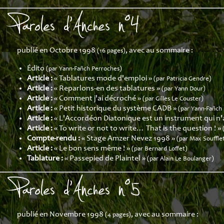
Paroles d'Anches n°4
publié en Octobre 1998
, avec au sommaire :
(16 pages)
Édito
(par Yann-Fañch Perroches)
Article :
« Tablatures mode d'emploi »
(par Patricia Gendre)
Article :
« Reparlons-en des tablatures »
(par Yann Dour)
Article :
« Comment j'ai décroché »
(par Gilles Le Couster)
Article :
« Petit historique du système CADB »
(par Yann-Fañch
Article :
« L'Accordéon Diatonique est un instrument qui n'a
Article :
« To write or not to write… That is the question ! »
Compte-rendu :
« Stage Amzer Nevez 1998 »
(par Max Souffle
Article :
« Le bon sens même ! »
(par Bernard Loffet)
Tablature :
« Passepied de Plaintel »
(par Alain Le Boulanger)
Paroles d'Anches n°5
publié en Novembre 1998
, avec au sommaire :
(4 pages)