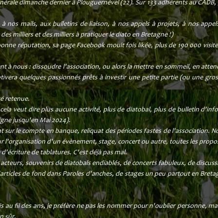
érale dimanche dernier à Plouguernével (22). Sur 133 adhérents au CADB,
rs à nos mails, aux bulletins de liaison, à nos appels à projets, à nos app
es milliers et des milliers à pratiquer le diato en Bretagne !)
bonne réputation, sa page Facebook moult fois likée, plus de 190 000 visites
nt à nous : dissoudre l'association, ou alors la mettre en sommeil, en atte
tivera quelques passionnés prêts à investir une petite partie (ou une gross
té retenue.
la veut dire plus aucune activité, plus de diatobal, plus de bulletin d'info
ligne jusqu'en Mai 2024).
t sur le compte en banque, reliquat des périodes fastes de l'association.
our l'organisation d'un évènement, stage, concert ou autre, toutes les prop
'écriture de tablatures. C'est déjà pas mal.
s acteurs, souvenirs de diatobals endiablés, de concerts fabuleux, de discussi
articles de fond dans Paroles d'anches, de stages un peu partout en Breta
is au fil des ans, je préfère ne pas les nommer pour n'oublier personne, mai
n sûr.