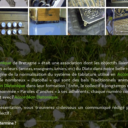
ures
Production
Recueil Chants 
ption
Recueil Europe d
Recueil Fol
Recueil Irlan
Recueil Muse
Recueil Renais
onique
de Bretagne » était une association dont les objectifs liai
les acteurs
du Diato dans notre belle r
(artistes, enseignants, luthiers, etc)
rigine de la normalisation du système de tablature utilisé en
Accor
 de nombreux « DiatoBal » qui sont des bals Traditionnels an
n Diatonique
dans leur formation ! Enfin, le collectif a longtemps 
 nommée « Paroles d'anches » à ses adhérents, chaque numéro cont
 avec l'
Accordéon Diatonique
.
présentation, vous trouverez ci-dessous un communiqué rédigé
ectif :
 termine ?