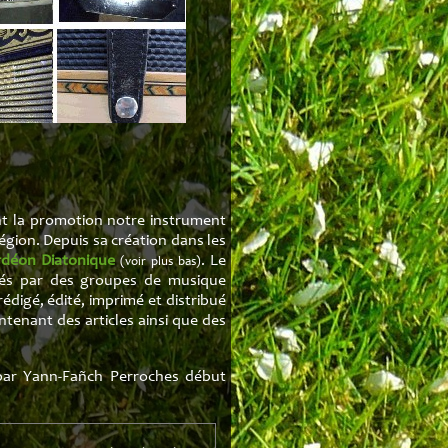
de mer
Heol
e l'Est
Liens
k
dais
tte
sance
ent la promotion notre instrument
égion. Depuis sa création dans les
déon Diatonique
. Le
(voir plus bas)
imés par des groupes de musique
rédigé, édité, imprimé et distribué
enant des articles ainsi que des
 par Yann-Fañch Perroches début