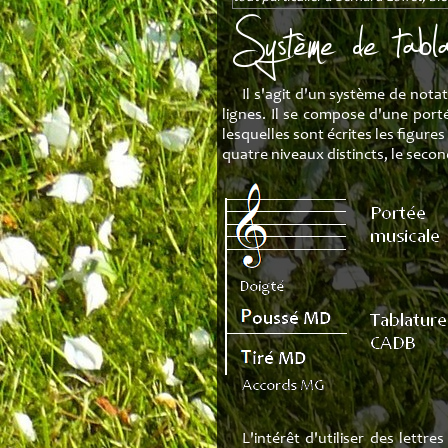
Système de ta
Il s'agit d'un système de notati
lignes. Il se compose d'une port
lesquelles sont écrites les figure
quatre niveaux distincts, le secon
L'intérêt d'utiliser des lettr