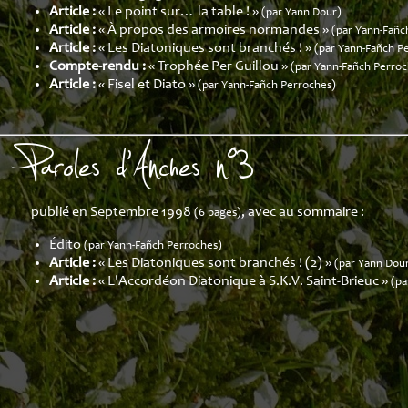
Article :
« Le point sur… la table ! »
(par Yann Dour)
Article :
« À propos des armoires normandes »
(par Yann-Fañc
Article :
« Les Diatoniques sont branchés ! »
(par Yann-Fañch P
Compte-rendu :
« Trophée Per Guillou »
(par Yann-Fañch Perroc
Article :
« Fisel et Diato »
(par Yann-Fañch Perroches)
Paroles d'Anches n°3
publié en Septembre 1998
, avec au sommaire :
(6 pages)
Édito
(par Yann-Fañch Perroches)
Article :
« Les Diatoniques sont branchés ! (2) »
(par Yann Dou
Article :
« L'Accordéon Diatonique à S.K.V. Saint-Brieuc »
(pa