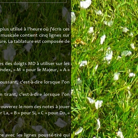
lus utilisé à l'heure où j'écris ces
musicale contient cinq lignes sur
esure. La tablature est composée de
es des doigts MD à utiliser sur les
index, « M » pour le Majeur, « A »
ussant, c'est-à-dire lorsque l'on
tirant, c'est-à-dire lorsque l'on
rouverez le nom des notes à jouer
La, « B » pour Si, « C » pour Do, «
re avec les lignes poussé-tiré qui