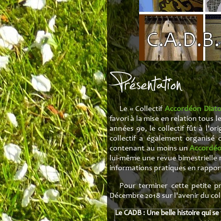
Tablat
Transcri
Présentation
Le « Collectif
Accordéon Diat
favori à la mise en relation tous 
années 90, le collectif fût à l'o
collectif a également organisé
contenant au moins un
Accordéo
lui-même une revue bimestrielle
informations pratiques en rapport
Pour terminer cette petite 
Décembre 2018 sur l'avenir du coll
Le CADB : Une belle histoire qui se