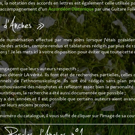
la notation des accords en lettres est également celle utilisée par
le l'accompagnement d'un
Accordéon Diatonique
par une Guitare Folk
 d'Anches »
de numérisation effectué par mes soins lorsque j'étais présiden
le des articles, compte-rendus et tablatures rédigés par plus de 124
13 ! Je les mets ici à votre disposition pour éviter que toute cett
engagent que leurs auteurs respectifs ;
s détenir LA vérité. Ils font état de recherches partielles, cell
onnels de l'ethnomusicologie. Ils ont été rédigés sans plan p
'enthousiasme des néophytes et reflètent assez bien la personalit
uristiques, la recherche a été aussi documentée que possible ;
 y a des années et il est possible que certains auteurs aient avanc
uer leurs anciens propos ;
uméro du catalogue, il vous suffit de cliquer sur l'image de sa cou
Paroles d'Anches n°1