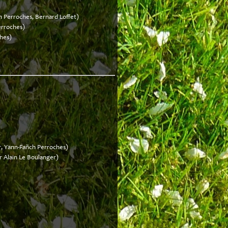
h Perroches, Bernard Loffet)
erroches)
hes)
r, Yann-Fañch Perroches)
r Alain Le Boulanger)