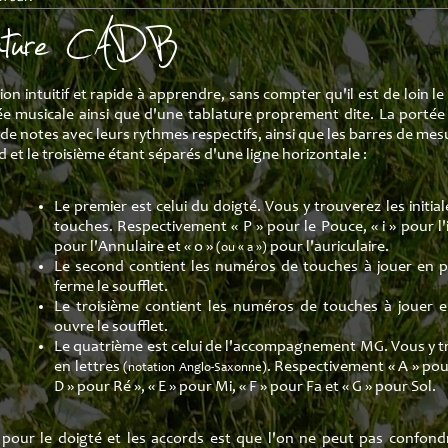
blature CADB
on intuitif et rapide à apprendre, sans compter qu'il est de loin le p
ée musicale ainsi que d'une tablature proprement dite. La portée 
s de notes avec leurs rythmes respectifs, ainsi que les barres de m
d et le troisième étant séparés d'une ligne horizontale :
Le premier est celui du doigté. Vous y trouverez les initial
touches. Respectivement « P » pour le Pouce, « i » pour l'
pour l'Annulaire et « o »
pour l'auriculaire.
(ou « a »)
Le second contient les numéros de touches à jouer en po
ferme le soufflet.
Le troisième contient les numéros de touches à jouer en 
ouvre le soufflet.
Le quatrième est celui de l'accompagnement MG. Vous y t
en lettres
. Respectivement « A » pour 
(notation Anglo-Saxonne)
D » pour Ré », « E » pour Mi, « F » pour Fa et « G » pour Sol.
es pour le doigté et les accords est que l'on ne peut pas confond