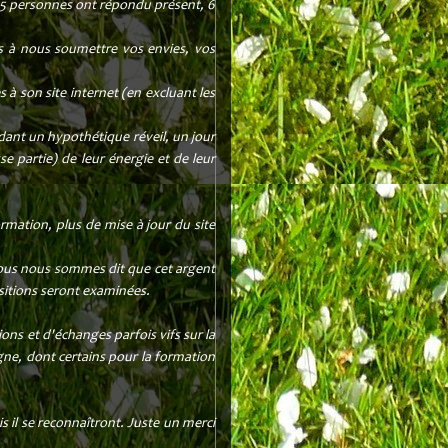
 5 personnes ont répondu présent, 6
els à nous soumettre vos envies, vos
 à son site internet (en excluant les
ndant un hypothétique réveil, un jour
e partie) de leur énergie et de leur
rmation, plus de mise à jour du site
 Nous nous sommes dit que cet argent
ositions seront examinées.
ons et d'échanges parfois vifs sur la
gne, dont certains pour la formation
s il se reconnaîtront. Juste un merci