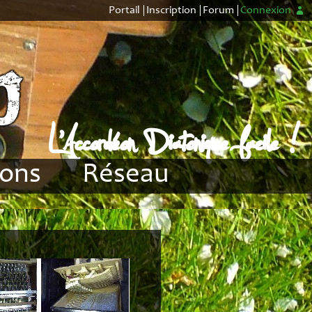
Portail
Inscription
Forum
Connexion
L'Accordéon Diatonique facile !
ions
Réseau
CADB
me 1
CDTC
me 2
Distributeurs
ton
Forum