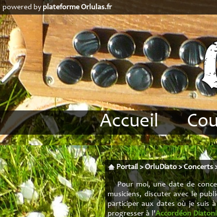
powered by
plateforme Orlulas.fr
Accueil
Cou
Biographie
Accor
Revue de presse
Analy
Portail
>
OrluDiato
>
Concerts
Condit
Pour moi, une date de concer
musiciens, discuter avec le pub
Stag
participer aux dates où je suis 
progresser à l'
Accordéon Diaton