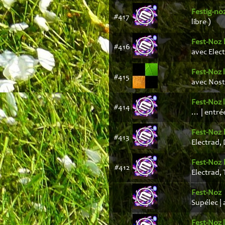
Festig-no
#417
libre )
Fest-Noz 
#416
avec Elec
Fest-Noz 
#415
avec Nost
Fest-Noz 
#414
… | entrée
Fest-Noz 
#413
Electrad, 
Fest-Noz 
#412
Electrad,
Fest-Noz 
Supélec | 
Fest-Noz 