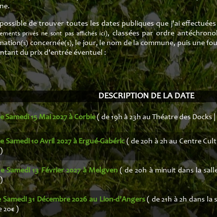
ures
Production
Recueil Chants 
ine.
ption
Recueil Europe d
 possible de trouver toutes les dates publiques que j'ai effectuée
, classées par ordre antéchron
ements privés ne sont pas affichés ici)
Recueil Fol
mation
concernée
, le jour, le nom de la commune, puis une four
(s)
(s)
ontant du prix d'entrée éventuel :
Recueil Irlan
Recueil Muse
DESCRIPTION DE LA DATE
Recueil Renais
le Samedi 15 Mai 2027 à Corbie
( de 19h à 23h au Théatre des Docks |
le Samedi 10 Avril 2027 à Ergué-Gabéric
( de 20h à 2h au Centre Cult
)
le Samedi 13 Février 2027 à Melgven
( de 20h à minuit dans la sall
)
le Samedi 31 Décembre 2026 au Lion-d'Angers
( de 21h à 2h dans la 
 20€ )