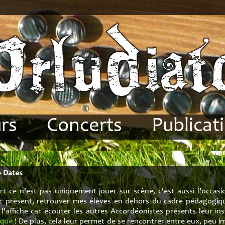
rs
Concerts
Publicat
déon
Compositions
Articles
se
Dates
Méthode volu
>
Dates
ions
Disques
Méthode volu
t ce n'est pas uniquement jouer sur scène, c'est aussi l'occasi
lic présent, retrouver mes élèves en dehors du cadre pédagogi
es
Groupes
Recueil Bre
à l'affiche car écouter les autres Accordéonistes présents leur in
ique
! De plus, cela leur permet de se rencontrer entre eux, peu i