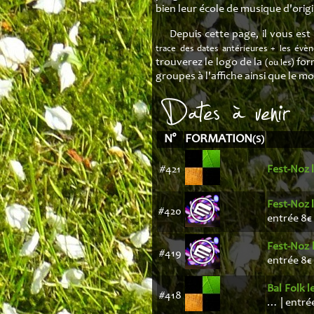
Tablat
bien leur école de musique d'orig
Transcri
Depuis cette page, il vous est
trace des dates antérieures + les évèn
trouverez le logo de la
for
(ou les)
groupes à l'affiche ainsi que le m
Dates à venir
N°
FORMATION
(S)
#421
Fest-Noz 
Fest-Noz 
#420
entrée 8€ 
Fest-Noz 
#419
entrée 8€ 
Bal Folk 
#418
… | entrée