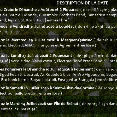
DESCRIPTION DE LA DATE
du Crabe le Dimanche 2 Août 2026 à Plouarzel
( de midi à 23h15 pla
s du Bout du Monde, Gunsmoke Brothers Band, Danserien Kemper,
d, Kiplin Ltd, Korn Bout | entrée libre )
-noz le Vendredi 31 Juillet 2026 à Loudéac
( de 17h30 à 19h au par
 libre )
Noz le Mercredi 29 Juillet 2026 à Mesquer-Quimiac
( de 21h à 1h
jenn, Electrad, ANAO, Françoise et Agnès | entrée libre )
Noz le Lundi 27 Juillet 2026 à Fouesnant
( de 19h30 à minuit dan
gué | avec le duo Blain/Leyzour, Electrad, Tribé Brass Band, S'Cott Ic
es Pommiers le Dimanche 19 Juillet 2026 à Fouesnant
( de 11h à 19h
ntiged Foën & Electrad, Ar Rouedoù Glas, Ar Vro Vigoudenn, Baga
Bro Konk Kerne, Bagad Loktudi, Eostiged ar Stangala | entrée libre
oz le Samedi 18 Juillet 2026 à Saint-Aubin-du-Cormier
( de 20h30 à
lectrad, Gallo Breton | entrée libre )
oz le Mardi 14 Juillet 2026 sur l'Île de Bréhat
( de 20h15 à 23h dans 
 entrée 12€, 10€ et 5€ )