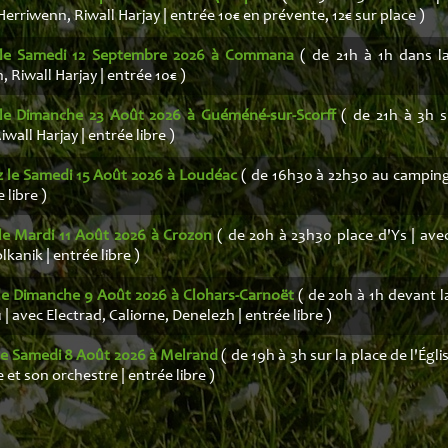
Herriwenn, Riwall Harjay | entrée 10€ en prévente, 12€ sur place )
 le Samedi 12 Septembre 2026 à Commana
( de 21h à 1h dans la 
 Riwall Harjay | entrée 10€ )
 le Dimanche 23 Août 2026 à Guéméné-sur-Scorff
( de 21h à 3h su
iwall Harjay | entrée libre )
z le Samedi 15 Août 2026 à Loudéac
( de 16h30 à 22h30 au camping
 libre )
le Mardi 11 Août 2026 à Crozon
( de 20h à 23h30 place d'Ys | ave
lkanik | entrée libre )
le Dimanche 9 Août 2026 à Clohars-Carnoët
( de 20h à 1h devant l
| avec Electrad, Caliorne, Denelezh | entrée libre )
le Samedi 8 Août 2026 à Melrand
( de 19h à 3h sur la place de l'Égli
et son orchestre | entrée libre )