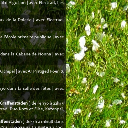
i d'Aiguillon | avec Electrad, Les
x de la Dolerie | avec Electrad,
e l'école primaire publique | avec
 dans la Cabane de Nonna | avec
'Archipel | avec Ar Pintiged Foën &
30 dans la salle des fêtes | avec
h-Graffenstaden
( de 14h30 à 22h15
trad, Duo Kozy et Élise, Kazenpaï,
raffenstaden
( de 11h à minuit dans
gris, Trio Sasusi, La Visite au Zoo,