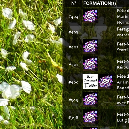
N°
FORMATION
(S)
Fête 
#404
Marin
Norman
Festig
#403
entrée
Fest-
#402
Starti
Fest-
#401
Kérour
Fête d
#400
Ar Pi
Bagad 
Fest-N
#399
avec E
Fest-N
#398
Lutig |