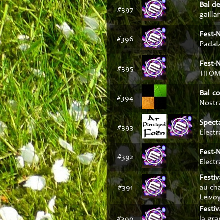
Bal de
#397
gailla
Fest-N
#396
Padala
Fest-N
#395
TiTOM,
Bal c
#394
Nostra
Specta
#393
Electr
Fest-
#392
Electr
Festiv
#391
au cha
Le voy
Festiv
#390
la gra