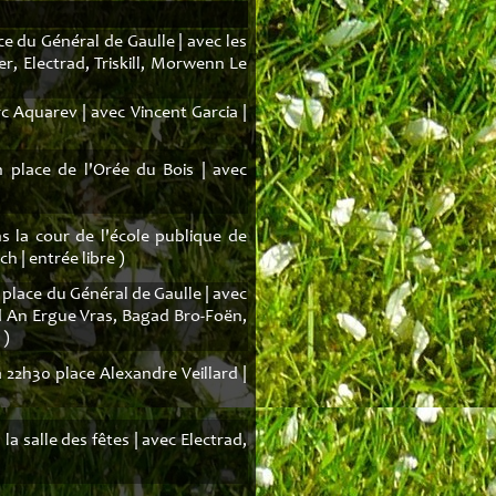
ce du Général de Gaulle | avec les
 Electrad, Triskill, Morwenn Le
c Aquarev | avec Vincent Garcia |
 place de l'Orée du Bois | avec
s la cour de l'école publique de
h | entrée libre )
 place du Général de Gaulle | avec
d An Ergue Vras, Bagad Bro-Foën,
 )
 22h30 place Alexandre Veillard |
la salle des fêtes | avec Electrad,