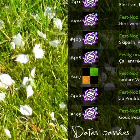
#411
Electrad, 
Fest-Noz
#410
Herriwenn,
Fest-Noz
#409
Skipailh, R
Festig-no
#408
Ça | entrée
Fest-Noz 
#407
fanfare Vo
Fest-Noz 
#406
au Pouldu 
Fest-Noz 
#405
Goudiveze 
Dates passées