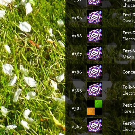
Chucao
Fest-
#389
Gwak, 
Fest-D
#388
Electr
Fest-
#387
Maquis
#386
Conce
Folk-
#385
Electr
Petit 
#384
libre à
Fest-
#383
Elect