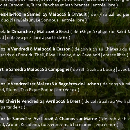
 et Camomille, Turbul'anches et les vibrantes | entrée libre )
Deiz-Ha-Noz le Samedi 23 Mai 2026 à Orvault
( de 17h à 22h au parc
duo Blain/Salaün, Le Sonnous | entrée libre )
eiz le Dimanche 17 Mai 2026 à Brest
( de 16h30 à 19h30 rue Saint-
ad | entrée à prix libre à partir de 6€ )
Noz le Vendredi 8 Mai 2026 à Casson
( de 20h à 2h au Château du Pl
ards du Pont du Theil, Riwall Harjay, duo Gavaland | entrée libre )
rt le Samedi 2 Mai 2026 à Campagne
( de 18h à 22h au bourg | avec E
Noz le Vendredi 1er Mai 2026 à Bagnères-de-Luchon
( de 20h30 à min
ad, Plume, Trio Pique Poque | entrée 10€ )
Bal Chéri le Vendredi 24 Avril 2026 à Brest
( de 20h à 22h au Welli ch
 partir de 5€ )
Noz le Samedi 11 Avril 2026 à Champs-sur-Marne
( de 20h à 1h d
rad, Aroun, Kejadenn, Guézennec mab ha mamm | entrée 10€ )