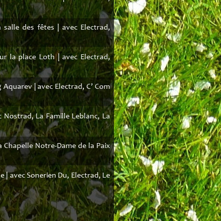
salle des fêtes | avec Electrad,
r la place Loth | avec Electrad,
 Aquarev | avec Electrad, C’ Com
c Nostrad, La Famille Leblanc, La
a Chapelle Notre-Dame de la Paix
se | avec Sonerien Du, Electrad, Le