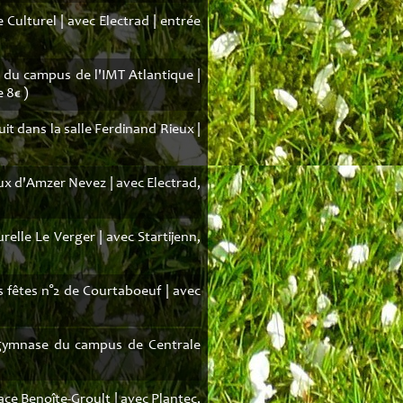
 Culturel | avec Electrad | entrée
e du campus de l'IMT Atlantique |
 8€ )
it dans la salle Ferdinand Rieux |
ux d'Amzer Nevez | avec Electrad,
urelle Le Verger | avec Startijenn,
s fêtes n°2 de Courtaboeuf | avec
gymnase du campus de Centrale
ace Benoîte-Groult | avec Plantec,