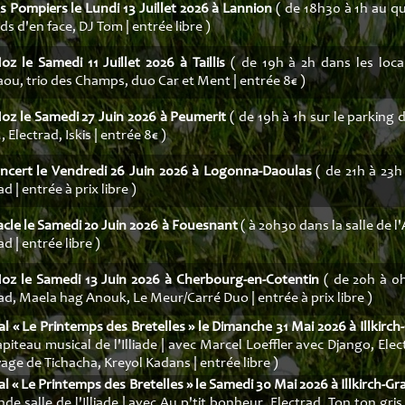
s Pompiers le Lundi 13 Juillet 2026 à Lannion
( de 18h30 à 1h au qua
rds d'en face, DJ Tom | entrée libre )
oz le Samedi 11 Juillet 2026 à Taillis
( de 19h à 2h dans les locau
ou, trio des Champs, duo Car et Ment | entrée 8€ )
oz le Samedi 27 Juin 2026 à Peumerit
( de 19h à 1h sur le parking d
 Electrad, Iskis | entrée 8€ )
oncert le Vendredi 26 Juin 2026 à Logonna-Daoulas
( de 21h à 23h
d | entrée à prix libre )
cle le Samedi 20 Juin 2026 à Fouesnant
( à 20h30 dans la salle de l
ad | entrée libre )
Noz le Samedi 13 Juin 2026 à Cherbourg-en-Cotentin
( de 20h à 0h
ad, Maela hag Anouk, Le Meur/Carré Duo | entrée à prix libre )
al « Le Printemps des Bretelles » le Dimanche 31 Mai 2026 à Illkirc
piteau musical de l'Illiade | avec Marcel Loeffler avec Django, Elec
age de Tichacha, Kreyol Kadans | entrée libre )
al « Le Printemps des Bretelles » le Samedi 30 Mai 2026 à Illkirch-G
nde salle de l'Illiade | avec Au p'tit bonheur, Electrad, Ton ton gris 