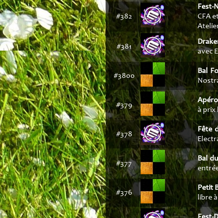
Fest-N
#382
CFA et
Atelie
Drake
#381
avec E
Bal F
#3800
Nostra
Apéro
#379
à prix 
Fête d
#378
Electr
Bal d
#377
entrée
Petit 
#376
libre à
Fest-