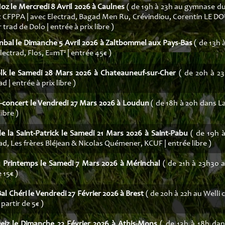
oz le Mercredi 8 Avril 2026 à Caulnes
( de 19h à 23h au gymnase du
 CFPPA | avec Electrad, Bagad Men Ru, Crévindiou, Corentin LE DO
r trad de Dolo | entrée à prix libre )
nbal le Dimanche 5 Avril 2026 à Zaltbommel aux Pays-Bas
( de 13h 
lectrad, Flos, E=mT² | entrée 45€ )
olk le Samedi 28 Mars 2026 à Chateauneuf-sur-Cher
( de 20h à 23
d | entrée à prix libre )
-concert le Vendredi 27 Mars 2026 à Loudun
( de 18h à 20h dans L
libre )
e la Saint-Patrick le Samedi 21 Mars 2026 à Saint-Pabu
( de 19h à
ad, Les frères Bléjean & Nicolas Quémener, KCUF | entrée libre )
u Printemps le Samedi 7 Mars 2026 à Mérinchal
( de 21h à 23h30 a
 15€ )
Bal Chéri le Vendredi 27 Février 2026 à Brest
( de 20h à 22h au Welli c
 partir de 5€ )
Deiz le Dimanche 22 Février 2026 à Athis-Mons
( de 13h à 18h dan