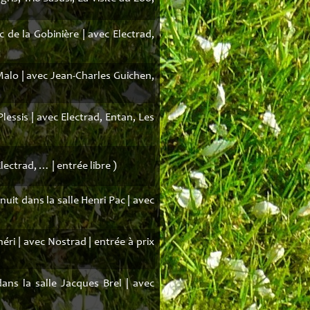
 de la Gobinière | avec Electrad,
Malo | avec Jean-Charles Guichen,
essis | avec Electrad, Entan, Les
lectrad, … | entrée libre )
uit dans la salle Henri Pac | avec
éri | avec Nostrad | entrée à prix
ans la salle Jacques Brel | avec