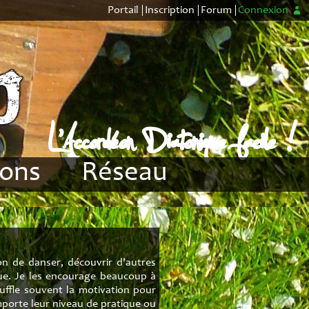
Portail
Inscription
Forum
Connexion
L'Accordéon Diatonique facile !
ions
Réseau
CADB
me 1
CDTC
me 2
Distributeurs
on de danser, découvrir d'autres
que. Je les encourage beaucoup à
ton
Forum
suffle souvent la motivation pour
mporte leur niveau de pratique ou