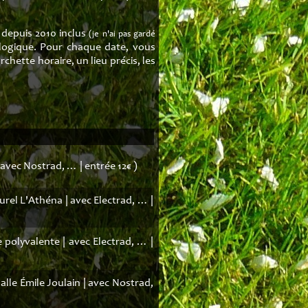
de mer
Heol
e l'Est
Liens
s depuis 2010 inclus
(je n'ai pas gardé
ologique. Pour chaque date, vous
k
chette horaire, un lieu précis, les
dais
tte
sance
 avec Nostrad, … | entrée 12€ )
urel L'Athéna | avec Electrad, … |
e polyvalente | avec Electrad, … |
salle Émile Joulain | avec Nostrad,