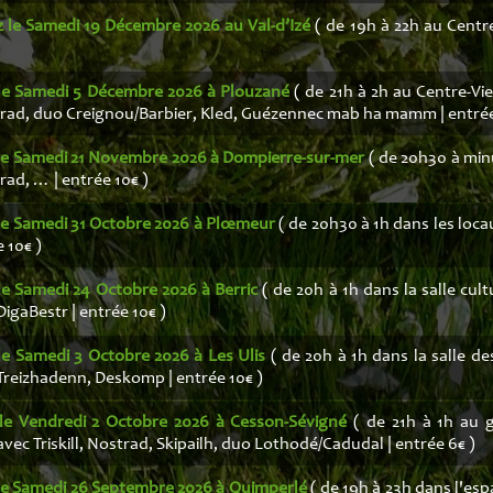
z le Samedi 19 Décembre 2026 au Val-d’Izé
( de 19h à 22h au Centre
le Samedi 5 Décembre 2026 à Plouzané
( de 21h à 2h au Centre-Vi
trad, duo Creignou/Barbier, Kled, Guézennec mab ha mamm | entrée
le Samedi 21 Novembre 2026 à Dompierre-sur-mer
( de 20h30 à minu
rad, … | entrée 10€ )
le Samedi 31 Octobre 2026 à Plœmeur
( de 20h30 à 1h dans les loca
 10€ )
le Samedi 24 Octobre 2026 à Berric
( de 20h à 1h dans la salle cult
DigaBestr | entrée 10€ )
le Samedi 3 Octobre 2026 à Les Ulis
( de 20h à 1h dans la salle de
 Treizhadenn, Deskomp | entrée 10€ )
le Vendredi 2 Octobre 2026 à Cesson-Sévigné
( de 21h à 1h au 
avec Triskill, Nostrad, Skipailh, duo Lothodé/Cadudal | entrée 6€ )
le Samedi 26 Septembre 2026 à Quimperlé
( de 19h à 23h dans l'esp