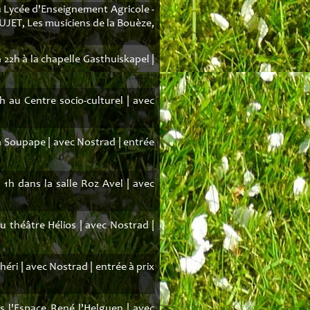
 Lycée d'Enseignement Agricole -
UJET, Les musiciens de la Bouèze,
à 22h à la chapelle Gasthuiskapel |
h au Centre socio-culturel | avec
a Soupape | avec Nostrad | entrée
 1h dans la salle Roz Avel | avec
u théâtre Hélios | avec Nostrad |
héri | avec Nostrad | entrée à prix
s l'Espace René l'Helguen | avec