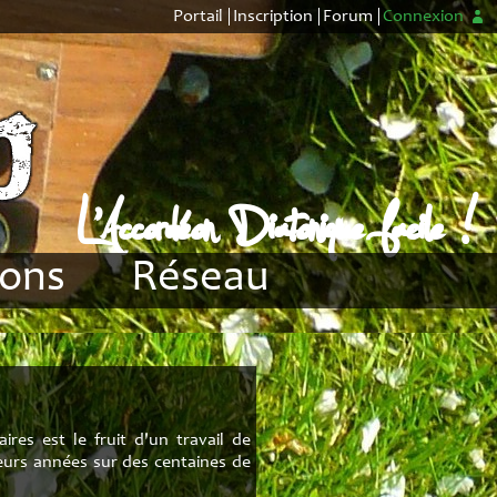
Portail
Inscription
Forum
Connexion
L'Accordéon Diatonique facile !
ions
Réseau
CADB
me 1
CDTC
me 2
Distributeurs
res est le fruit d'un travail de
ton
Forum
eurs années sur des centaines de