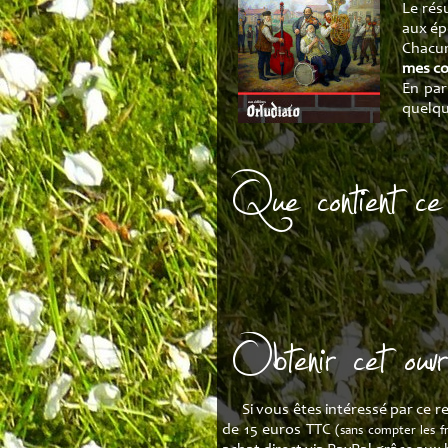
Tablat
Le rés
aux ép
Transcri
Chacun
mes co
En par
quelqu
Que contient ce 
Obtenir cet ouv
Si vous êtes intéressé par ce r
de 15 euros TTC
(sans compter les f