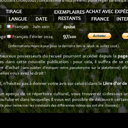
 boutons ci-dessous
(contactez-moi si vous préférez plutôt régler par chèque
TIRAGE
ACHAT AVEC EXPÉD
EXEMPLAIRES
RESTANTS
LANGUE
DATE
FRANCE
INTE
l
Français
Juin 2021
épuisé
97
age
Français
Février 2024
/200
(informations mises à jour pour la dernière fois le Jeudi 16 Juillet 2026).
heureux possesseurs du recueil pourront accéder depuis la
page
 dans cette nouvelle publication : pour cela, il suffira de s
ve d'achat
afi
(sans oublier d'indiquer votre pseudonyme sur la plateforme)
lles vous avez le droit !
, n'hésitez pas à donner votre avis sur celui-ci dans le
Livre d'or de
 aperçu de ce répertoire culturel, vous trouverez ci-dessous une 
YouTube et dans lesquelles il vous est possible de découvrir certa
:
fite pour remercier les créateurs des différentes vidéos qui ont été choisies)