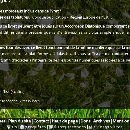
 des morceaux inclus dans ce livret ?
e des tablatures
, rubrique publication « Recueil Europe de l'Est ».
ns ce livret peuvent être joués sur un Accordéon Diatonique comportant 
t dit, je tiens à préciser que 12 d'entre-eux seront plus simple à jouer 
es fournies avec ce livret fonctionnent de la même manière que sur la m
 membre sur la plateforme « Orlulas.fr », il vous suffira de
me contacter
afin d'accéder à l'intégralité des ressources numériques associées à ce livr
 l’Est
(14 clics)
r accéder aux ressources !
ues
Plan du site
Contact
Haut de page
Dons
Archives
Mentions
2.0
7 requêtes
6.2025 secondes
1410557 visites