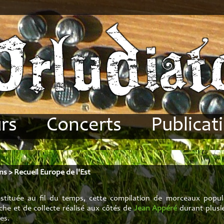
rs
Concerts
Publicat
déon
Compositions
Articles
se
Dates
Méthode volu
ons
>
Recueil Europe de l'Est
ions
Disques
Méthode volu
stituée au fil du temps, cette compilation de morceaux populai
es
Groupes
Recueil Bre
che et de collecte réalisé aux côtés de
Jean Appéré
durant plusi
es.