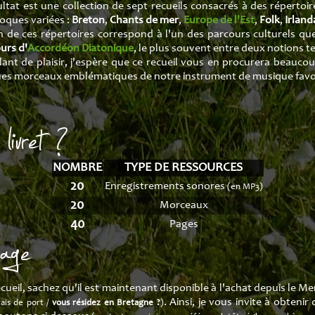
ures
Production
Recueil Chants 
ultat est une collection de sept recueils consacrés à des répertoi
oques variées :
Breton
,
Chants de mer
,
Europe de l'Est
,
Folk
,
Irland
ption
Recueil Europe d
 de ces répertoires correspond à l'un des parcours culturels qu
urs d'
Accordéon Diatonique
, le plus souvent entre deux notions te
Recueil Fol
lant de plaisir, j'espère que ce recueil vous en procurera beaucou
es morceaux emblématiques de notre instrument de musique favo
Recueil Irlan
livret ?
Recueil Muse
Recueil Renais
NOMBRE
TYPE DE RESSOURCES
20
Enregistrements sonores
(en MP3)
20
Morceaux
40
Pages
rage
ecueil, sachez qu'il est maintenant disponible à l'achat depuis le 
. Ainsi, je vous invite à obten
rais de port /
vous résidez en Bretagne ?
)