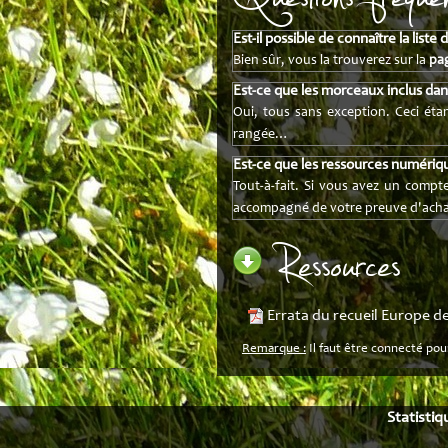
Est-il possible de connaître la liste
Bien sûr, vous la trouverez sur la
pag
Est-ce que les morceaux inclus da
Oui, tous sans exception. Ceci étan
rangée…
Est-ce que les ressources numériqu
Tout-à-fait. Si vous avez un compte
accompagné de votre preuve d'achat, 
Ressources
Errata du recueil Europe de
Remarque :
Il faut être connecté pou
Statistiq