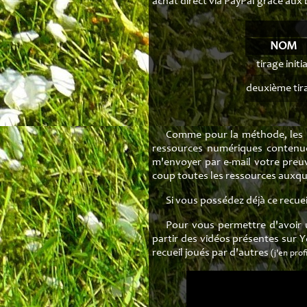
achat direct via PayPal grâce aux
NOM
tirage initia
deuxième tir
Comme pour la méthode, les 
ressources numériques contenues
m'envoyer par e-mail votre preu
coup toutes les ressources auxque
Si vous possédez déjà ce recueil
Pour vous permettre d'avoir un
partir des vidéos présentes sur 
recueil joués par d'autres
(j'en pro