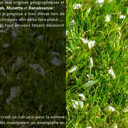
de mer
Heol
res aux origines géographiques et
ais
,
Musette
et
Renaissance
!
e l'Est
Liens
e je propose à mes élèves lors de
chniques afin de se faire plaisir…
k
p, tout en vous faisant découvrir
ri.
dais
tte
sance
Mercredi 30 Juin 2021 pour la somme
ir dès maintenant un exemplaire en