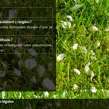
seulement 2 rangées ?
si votre instrument dispose d'une 3e
éthode ?
en m'indiquant votre pseudonyme,
et !
 légales