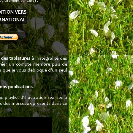
:
 ou virement bancaire)
ITION VERS
RNATIONAL
 des tablatures
à l'intégralité des
e créer un compte membre puis de
n que je vous débloque d'un seul
 nos publications
.
playlist d'illustration réalisée à
ins des morceaux présents dans ce