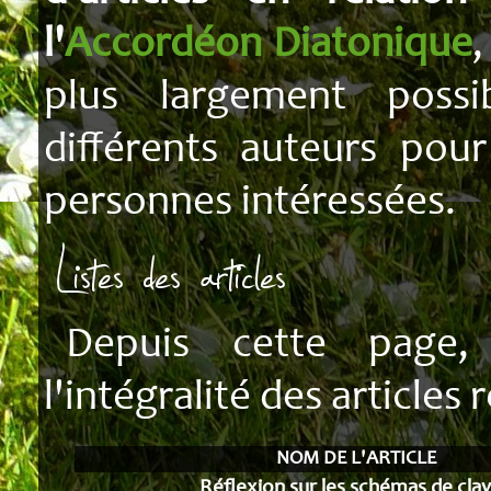
l'
Accordéon Diatonique
,
plus largement possi
différents auteurs pour
personnes intéressées.
Listes des articles
Depuis cette page,
l'intégralité des articles
NOM DE L'ARTICLE
Réflexion sur les schémas de clav