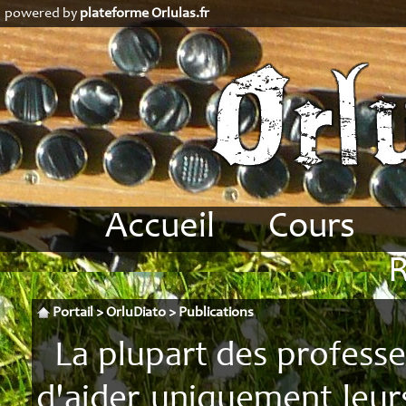
powered by
plateforme Orlulas.fr
Accueil
Cours
Biographie
Accordéon
Revue de presse
Analyse
Portail
>
OrluDiato
>
Publications
Conditions
La plupart des profess
Stages
D
d'aider uniquement leurs