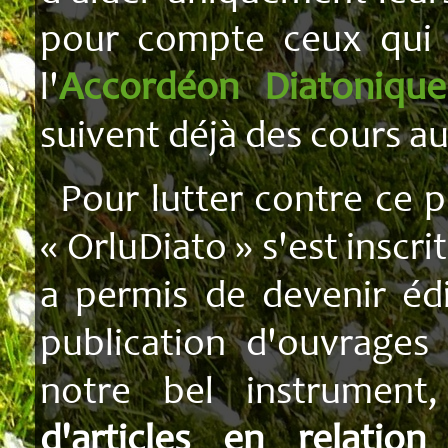
Tablatures
pour compte ceux qui 
Transcription
l'
Accordéon Diatonique
suivent déjà des cours a
Pour lutter contre ce
« OrluDiato » s'est inscri
a permis de devenir édi
publication d'ouvrages 
notre bel instrument
d'articles en relatio